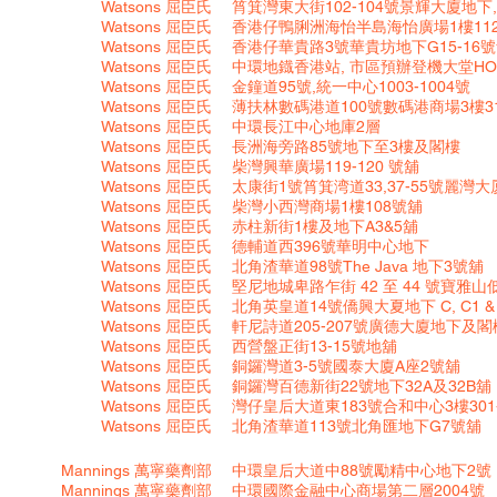
Watsons
屈臣氏
筲箕灣東大街102-104號景輝大廈地下,
Watsons 屈臣氏
香港仔鴨脷洲海怡半島海怡廣場1樓112, 
Watsons
屈臣氏
香港仔華貴路3號華貴坊地下G15-16
Watsons
屈臣氏
中環地鐡香港站, 市區預辦登機大堂HO
Watsons
屈臣氏
金鐘道95號,統一中心1003-1004號
Watsons
屈臣氏
薄扶林數碼港道100號數碼港商場3樓3
Watsons
屈臣氏
中環長江中心地庫2層
Watsons
屈臣氏
長洲海旁路85號地下至3樓及閣樓
Watsons
屈臣氏
柴灣興華廣場119-120 號舖
Watsons
屈臣氏
太康街1號筲箕湾道33,37-55號麗灣
Watsons
屈臣氏
柴灣小西灣商場1樓108號舖
Watsons
屈臣氏
赤柱新街1樓及地下A3&5舖
Watsons 屈臣氏
德輔道西396號華明中心地下
Watsons
屈臣氏
北角渣華道98號The Java 地下3號舖
Watsons
屈臣氏
堅尼地城卑路乍街 42 至 44 號寶雅
Watsons
屈臣氏
北角英皇道14號僑興大夏地下 C, C1 &
Watsons
屈臣氏
軒尼詩道205-207號廣德大廈地下及閣
Watsons
屈臣氏
西營盤正街13-15號地舖
Watsons
屈臣氏
銅鑼灣道3-5號國泰大廈A座2號舖
Watsons
屈臣氏
銅鑼灣百德新街22號地下32A及32B舖
Watsons
屈臣氏
灣仔皇后大道東183號合和中心3樓301-
Watsons
屈臣氏
北角渣華道113號北角匯地下G7號舖
Mannings
萬寧藥劑部
中環皇后大道中88號勵精中心地下2號
Mannings
萬寧藥劑部
中環國際金融中心商場第二層2004號