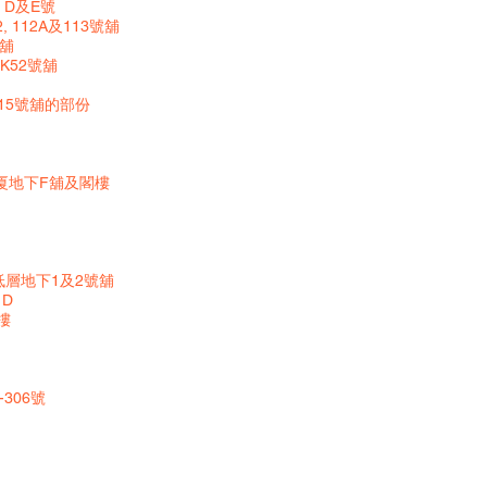
 D及E號
112A及113號舖
號舖
K52號舖
15號舖的部份
大厦地下F舖及閣樓
山低層地下1及2號舖
 D
樓
306號