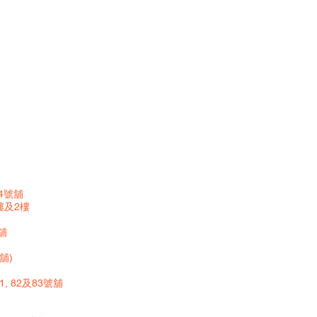
4號舖
樓及2樓
舖
舖)
81, 82及83號舖