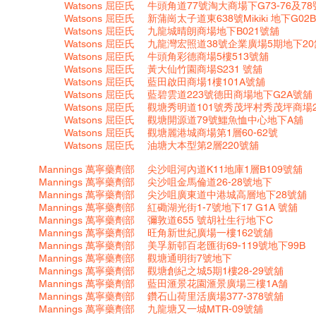
Watsons
屈臣氏
牛頭角道77號淘大商場下G73-76及7
Watsons 屈臣氏
新蒲崗太子道東638號Mikiki 地下G02
Watsons
屈臣氏
九龍城晴朗商場地下B021號舖
Watsons
屈臣氏
九龍灣宏照道38號企業廣場5期地下20
Watsons
屈臣氏
牛頭角彩德商場5樓513號舖
Watsons
屈臣氏
黃大仙竹園商場S231 號舖
Watsons
屈臣氏
藍田啟田商場1樓101A號舖
Watsons
屈臣氏
藍碧雲道223號德田商場地下G2A號舖
Watsons
屈臣氏
觀塘秀明道101號秀茂坪村秀茂坪商場2
Watsons
屈臣氏
觀塘開源道79號鱷魚恤中心地下A舖
Watsons
屈臣氏
觀塘麗港城商場第1層60-62號
Watsons
屈臣氏
油塘大本型第2層220號舖
Mannings
萬寧藥劑部
尖沙咀河內道K11地庫1層B109號舖
Mannings
萬寧藥劑部
尖沙咀金馬倫道26-28號地下
Mannings
萬寧藥劑部
尖沙咀廣東道中港城高層地下28號舖
Mannings
萬寧藥劑部
紅磡湖光街1-7號地下17 G1A 號舖
Mannings
萬寧藥劑部
彌敦道655 號胡社生行地下C
Mannings
萬寧藥劑部
旺角新世紀廣場一樓162號舖
Mannings
萬寧藥劑部
美孚新邨百老匯街69-119號地下99B
Mannings
萬寧藥劑部
觀塘通明街7號地下
Mannings
萬寧藥劑部
觀塘創紀之城5期1樓28-29號舖
Mannings
萬寧藥劑部
藍田滙景花園滙景廣場三樓1A舗
Mannings
萬寧藥劑部
鑽石山荷里活廣場377-378號舖
Mannings
萬寧藥劑部
九龍塘又一城MTR-09號舖