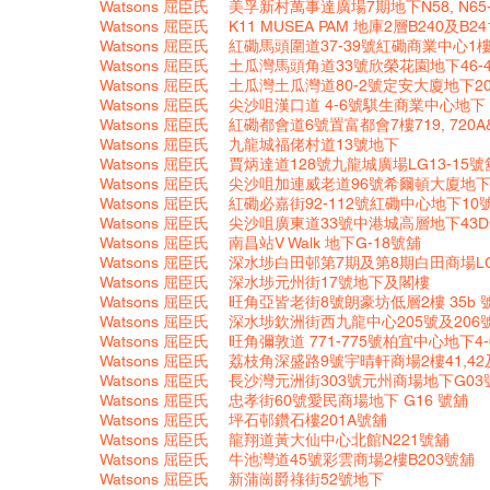
Watsons
屈臣氏
美孚新村萬事達廣場7期地下N58, N65-
Watsons 屈臣氏
K11 MUSEA PAM 地庫2層B240及B2
Watsons
屈臣氏
紅磡馬頭圍道37-39號紅磡商業中心1樓
Watsons
屈臣氏
土瓜灣馬頭角道33號欣榮花園地下46-
Watsons
屈臣氏
土瓜灣土瓜灣道80-2號定安大廈地下20-
Watsons
屈臣氏
尖沙咀漢口道 4-6號騏生商業中心地下
Watsons
屈臣氏
紅磡都會道6號置富都會7樓719, 720A
Watsons
屈臣氏
九龍城福佬村道13號地下
Watsons
屈臣氏
賈炳達道128號九龍城廣場LG13-15號
Watsons
屈臣氏
尖沙咀加連威老道96號希爾頓大廈地下C
Watsons
屈臣氏
紅磡必嘉街92-112號紅磡中心地下10
Watsons
屈臣氏
尖沙咀廣東道33號中港城高層地下43
Watsons 屈臣氏
南昌站V Walk 地下G-18號舖
Watsons
屈臣氏
深水埗白田邨第7期及第8期白田商場LG
Watsons
屈臣氏
深水埗元州街17號地下及閣樓
Watsons
屈臣氏
旺角亞皆老街8號朗豪坊低層2樓 35b 
Watsons
屈臣氏
深水埗欽洲街西九龍中心205號及206
Watsons
屈臣氏
旺角彌敦道 771-775號柏宜中心地下4
Watsons
屈臣氏
荔枝角深盛路9號宇晴軒商場2樓41,42
Watsons
屈臣氏
長沙灣元洲街303號元州商場地下G03
Watsons
屈臣氏
忠孝街60號愛民商場地下 G16 號舖
Watsons
屈臣氏
坪石邨鑽石樓201A號舖
Watsons
屈臣氏
龍翔道黃大仙中心北館N221號舖
Watsons
屈臣氏
牛池灣道45號彩雲商場2樓B203號舖
Watsons
屈臣氏
新蒲崗爵祿街52號地下