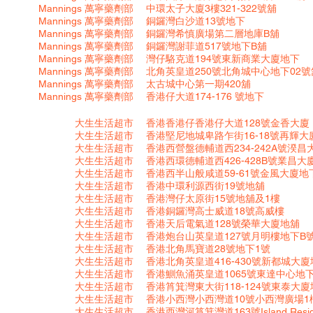
Mannings
萬寧藥劑部
中環太子大廈3樓321-322號舖
Mannings
萬寧藥劑部
銅鑼灣白沙道13號地下
Mannings
萬寧藥劑部
銅鑼灣希慎廣場第二層地庫B舖
Mannings
萬寧藥劑部
銅鑼灣謝菲道517號地下B舖
Mannings
萬寧藥劑部
灣仔駱克道194號東新商業大廈地下
Mannings
萬寧藥劑部
北角英皇道250號北角城中心地下02號
Mannings
萬寧藥劑部
太古城中心第一期420舖
Mannings
萬寧藥劑部
香港仔大道174-176 號地下
大生生活超市
香港香港仔香港仔大道128號金香大廈
大生生活超市
香港堅尼地城卑路乍街16-18號再輝大
大生生活超市
香港西營盤德輔道西234-242A號湀昌
大生生活超市
香港西環德輔道西426-428B號業昌大
大生生活超市
香港西半山般咸道59-61號金風大廈地
大生生活超市
香港中環利源西街19號地舖
大生生活超市
香港灣仔太原街15號地舖及1樓
大生生活超市
香港銅鑼灣高士威道18號高威樓
大生生活超市
香港天后電氣道128號榮華大廈地舖
大生生活超市
香港炮台山英皇道127號月明樓地下B
大生生活超市
香港北角馬寶道28號地下1號
大生生活超市
香港北角英皇道416-430號新都城大
大生生活超市
香港鰂魚涌英皇道1065號東達中心地下
大生生活超市
香港筲箕灣東大街118-124號東泰大
大生生活超市
香港小西灣小西灣道10號小西灣廣場1樓
大生生活超市
香港西灣河筲箕灣道163號Island Resi