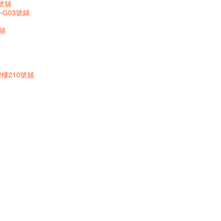
8號舖
B-G03號鋪
舖
樓210號舖