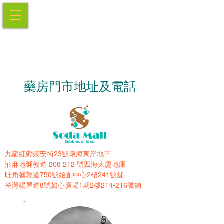
藥房門市地址及電話
九龍紅磡崇安街23號環海東岸地下
油麻地彌敦道 208 212 號四海大廈地庫
旺角彌敦道750號始創中心2樓241號舖
荃灣楊屋道8號如心廣場1期2樓214-216號舖