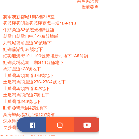
梁國英藥房
偉華藥房
將軍澳新都城1期2樓218室
秀茂坪秀明道秀茂坪商場一樓109-110
牛頭角道33號宏光樓6號舖
慈雲山慈雲山中心106號地鋪
九龍城衙前圍道88號地下
紅磡蕪湖街36號地下
紅磡船澳街101-109號黃埔新村地下1A5号舖
紅磡黃埔花園二期G14號舖地下
馬頭圍道438號地下
土瓜灣馬頭圍道378號地下
土瓜灣馬頭圍道276-276A號地下
土瓜灣馬頭角道35A地下
土瓜灣馬頭角道7號地下
土瓜灣道243號地下
旺角亞皆老街42號地下
奧海城商場2期1樓137號舖
深水涉長沙灣道184號
長沙灣青山道386-380號地下
香港仔成都道26號7號舖地下