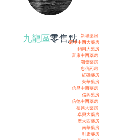
零售點
新城藥房
九龍區
冠生中西大藥房
鈞興大藥房
富康中西藥房
潮發藥房
忠信葯房
紅磡藥房
榮華藥房
信昌中西藥房
信興藥房
信德中西藥房
福興大藥房
卓興大藥房
廣大西藥房
南華藥房
利康藥房