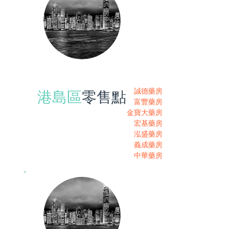
零售點
誠德藥房
港島區
富豐藥房
金寶大藥房
宏基藥房
泓盛藥房
義成藥房
中華藥房