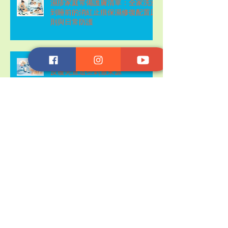
濕疹家庭常備護膚清單：全家洗澡
到睡前的消紅止痕保濕修復配置原
則與日常防護
敏感膚質避雷成分名單，紅腫痕癢
反覆先查這些刺激來源
天然修護膏與類固醇比較：濕疹反
覆紅癢時怎麼選才安全又有效？
濕疹發作期護膚步驟：先止痕消
紅，再修復屏障