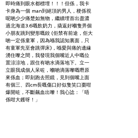
即時痛到眼水都標埋！！！但係，我卡
卡身為一個 man到絕頂的男人，梗係視
呢啲少少痛楚如無物，繼續埋首出盡濃
過北海道3.6嘅飲奶力，撬返好嗰隻畀個
小朋友跳到變形嘅鉸 (佢禁有前途，佢大
啲一定係童軍，因為喺我認知裏面，只
有童軍先至會跳彈床)，喺愛與痛的邊緣
湧住嚟之間，我發現我個嘴近人中嘅位
置涼涼地，跟住有啲水滴落地下。立一
立眼我成個人呆咗，嗰啲滴落嚟嘅嘢原
來係血；即刻跑去照鏡，見到個嘴上面
有個三、四cm長嘅傷口好似隻笑口棗咁
爆開咗，不斷飆血出嚟！我心諗：「唔
係咁大鑊呀！」