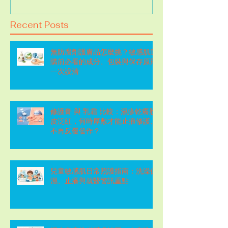
Recent Posts
無防腐劑護膚品怎麼挑？敏感肌選
購前必看的成分、包裝與保存原則
一次說清
修護膏 與 乳霜 比較：濕疹乾癢脫
皮泛紅，何時厚敷才能止痕修護、
不再反覆發作？
兒童敏感肌日常照護指南：洗澡保
濕、止癢與就醫警訊重點