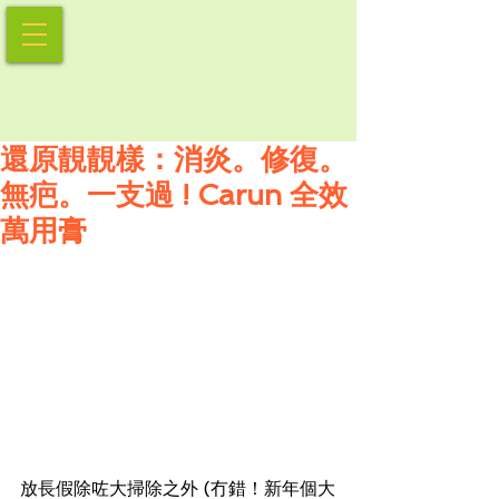
還原靚靚樣：消炎。修復。
無疤。一支過 ! Carun 全效
萬用膏
放長假除咗大掃除之外 (冇錯！新年個大