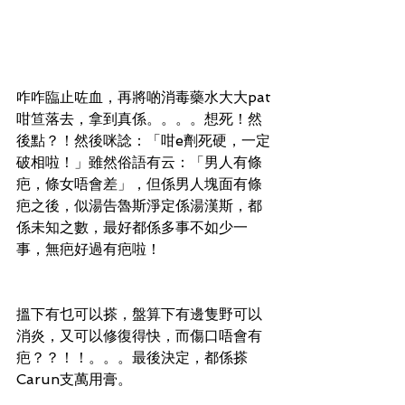
咋咋臨止咗血，再將啲消毒藥水大大pat
咁笪落去，拿到真係。。。。想死！然
後點？！然後咪諗：「咁e劑死硬，一定
破相啦！」雖然俗語有云：「男人有條
疤，條女唔會差」，但係男人塊面有條
疤之後，似湯告魯斯淨定係湯漢斯，都
係未知之數，最好都係多事不如少一
事，無疤好過有疤啦！
搵下有乜可以搽，盤算下有邊隻野可以
消炎，又可以修復得快，而傷口唔會有
疤？？！！。。。最後決定，都係搽
Carun支萬用膏。