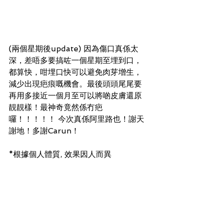
(兩個星期後update) 因為傷口真係太
深，差唔多要搞咗一個星期至埋到口，
都算快，咁埋口快可以避免肉芽增生，
減少出現疤痕嘅機會。最後頭頭尾尾要
再用多接近一個月至可以將啲皮膚還原
靚靚樣！最神奇竟然係冇疤
囉！！！！！ 今次真係阿里路也！謝天
謝地！多謝Carun！
*根據個人體質, 效果因人而異