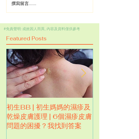
撰寫留言......
#免責聲明: 成效因人而異, 內容及資料僅供參考
Featured Posts
初生BB | 初生媽媽的濕疹及
試用濕疹人大推
乾燥皮膚護理 | 6個濕疹皮膚
卡倫皇牌全效
問題的困擾？我找到答案