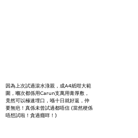
因為上次試過滾水淥親，成A4紙咁大範
圍，嗰次都係用Carun支萬用膏厚敷，
竟然可以極速埋口，喺十日就好返，仲
要無疤！真係未曾試過都唔信 (當然梗係
唔想試啦！貪過癮咩！)