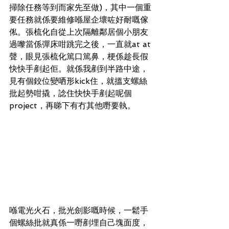
掃除任務等到而家先至做)，其中一個重
要任務就係要維修喺屋企壞咗好耐嘅傢
俬。張梳化自從上次隔離鄰居個小朋友
過嚟當係彈床咁跳完之後，一直就at at
聲，眼見張梳化篤口篤鼻，梗係趁長假
快快手剷起佢。就係我剷到半路中途，
見有個鉸位變哂形kick住，就搵支螺絲
批起勢咁撬，諗住快快手剷起呢個
project，再睇下有冇其他嘢要執。
喺電光火石，批光劍影嘅時候，一鬆手
個螺絲批就真係一嘢剷埋自己塊面度，