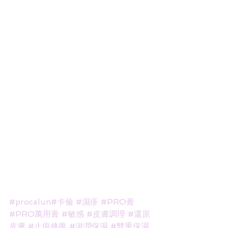
#procalun
#卡倫
#濕疹
#PRO膏
#PRO萬用膏
#敏感
#皮膚調理
#還原
皮膚
#止痕修
復
#滋潤保濕
#雙重保濕