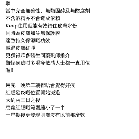
取
當中完全無藥性、無類固醇及無防腐劑
不含酒精亦不會造成依賴
Keep住用佢能有效鎖住皮膚水份
同時為皮膚加咗層保護膜
達致持久保濕嘅功效
減退皮膚紅腫
更獲得眾多醫生同藥劑師推介
難怪身邊咁多濕疹敏感人士都一直用佢
喔‼️
用完一晚第二朝都唔會覺得好痕
紅腫發炎嘅位置開始減退
大約兩三日之後
患處紅腫嘅範圍縮小了一半
一星期後更發現肌膚沒有以前那麼乾