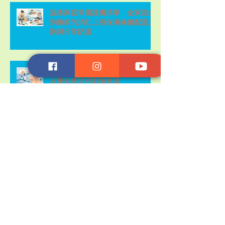
濕疹家庭常備護膚清單：全家洗澡
到睡前的消紅止痕保濕修復配置原
則與日常防護
敏感膚質避雷成分名單，紅腫痕癢
反覆先查這些刺激來源
天然修護膏與類固醇比較：濕疹反
覆紅癢時怎麼選才安全又有效？
濕疹發作期護膚步驟：先止痕消
紅，再修復屏障