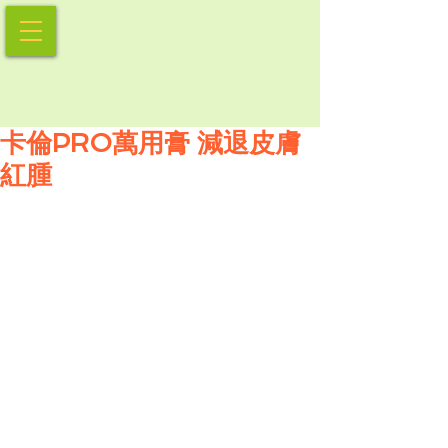
卡倫PRO萬用膏 減退皮膚
紅腫