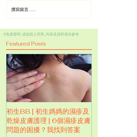
撰寫留言......
#免責聲明: 成效因人而異, 內容及資料僅供參考
Featured Posts
初生BB | 初生媽媽的濕疹及
試用濕疹人大推
乾燥皮膚護理 | 6個濕疹皮膚
卡倫皇牌全效
問題的困擾？我找到答案