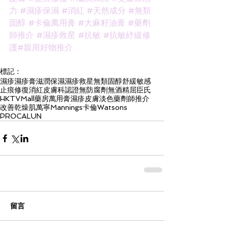
力
#濕疹保濕
#消紅
#天然成分
#無類
固醇
#卡倫萬用膏
#大麻籽油膏
#藥劑
師推介
#濕疹救星
#抗敏
#抗敏紓緩修
護
#親用好物推介
標記：
濕疹
濕疹膏
滋潤保濕
濕疹救星
無類固醇
舒緩敏感
止痕修復
消紅
皮膚科認證
無防腐劑
無酒精
屈臣氏
HKTVMall
藥房
萬用膏
濕疹皮膚
淡色
藥劑師推介
改善乾燥肌
萬寧
Mannings
卡倫
Watsons
PROCALUN
留言