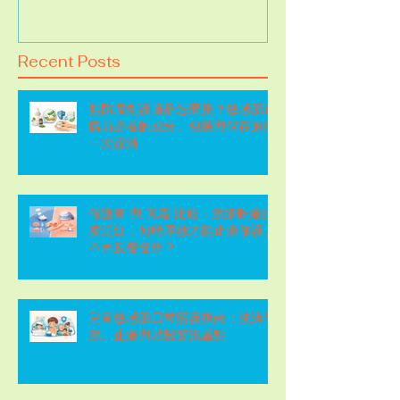
Recent Posts
無防腐劑護膚品怎麼挑？敏感肌選
購前必看的成分、包裝與保存原則
一次說清
修護膏 與 乳霜 比較：濕疹乾癢脫
皮泛紅，何時厚敷才能止痕修護、
不再反覆發作？
兒童敏感肌日常照護指南：洗澡保
濕、止癢與就醫警訊重點