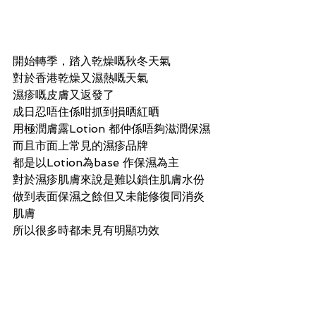
開始轉季，踏入乾燥嘅秋冬天氣
對於香港乾燥又濕熱嘅天氣
濕疹嘅皮膚又返發了
成日忍唔住係咁抓到損晒紅晒
用極潤膚露Lotion 都仲係唔夠滋潤保濕
而且市面上常見的濕疹品牌
都是以Lotion為base 作保濕為主
對於濕疹肌膚來說是難以鎖住肌膚水份
做到表面保濕之餘但又未能修復同消炎
肌膚
所以很多時都未見有明顯功效