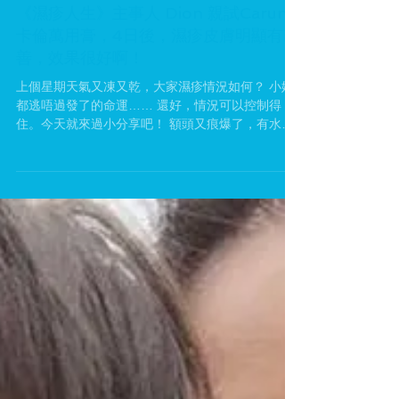
《濕疹人生》主事人 Dion 親試Carun
卡倫萬用膏，4日後，濕疹皮膚明顯有改
善，效果很好啊！
上個星期天氣又凍又乾，大家濕疹情況如何？ 小妹
都逃唔過發了的命運…… 還好，情況可以控制得
住。今天就來過小分享吧！ 額頭又痕爆了，有水同
損加脫皮。 手指原本已經康復，但這個天氣下又乾
又痕又裂。 用咗Carun 的萬用膏，3月1日再做記
錄，額頭損位已經埋哂，冇再出水，效果...