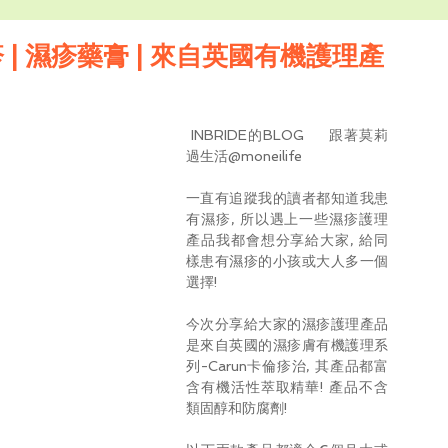
七色草
個案分享
文章分享
銷售
| 濕疹藥膏 | 來自英國有機護理產
INBRIDE的BLOG     跟著莫莉
過生活@moneilife
一直有追蹤我的讀者都知道我患
有濕疹, 所以遇上一些濕疹護理
產品我都會想分享給大家, 給同
樣患有濕疹的小孩或大人多一個
選擇!
今次分享給大家的濕疹護理產品
是來自英國的濕疹膚有機護理系
列-Carun卡倫疹治, 其產品都富
含有機活性萃取精華! 產品不含
類固醇和防腐劑!