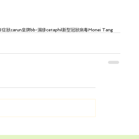
疹症狀
carun皇牌
bb-濕疹
cetaphil
新型冠狀病毒
Monei Tang