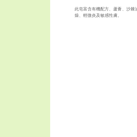
此皂富含有機配方、蘆薈、沙棘油
燥、輕微炎及敏感性膚。