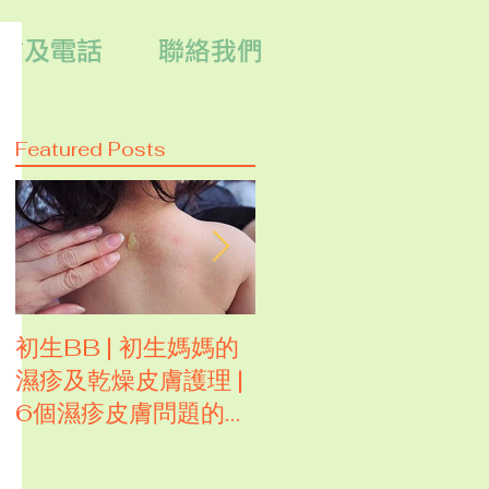
點及電話
聯絡我們
Featured Posts
初生BB | 初生媽媽的
試用濕疹人大推的
濕疹及乾燥皮膚護理 |
CARUN卡倫皇牌全
6個濕疹皮膚問題的困
萬用膏
擾？我找到答案