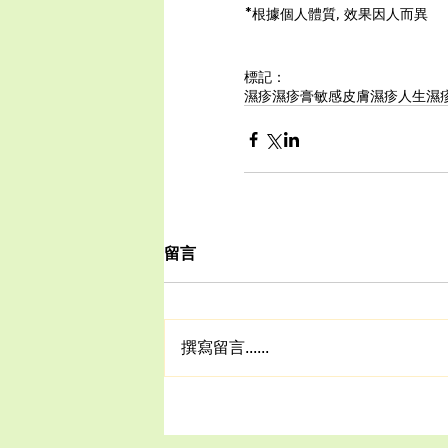
*根據個人體質, 效果因人而異
標記：
濕疹
濕疹膏
敏感皮膚
濕疹人生
濕
留言
撰寫留言......