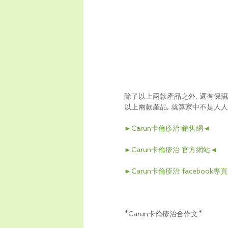
除了以上兩款產品之外, 還有保濕
以上兩款產品, 就算家中不是人人
►Carun卡倫疹治 銷售網◄
►Carun卡倫疹治 官方網站◄
►Carun卡倫疹治 facebook專
*Carun卡倫疹治合作文*