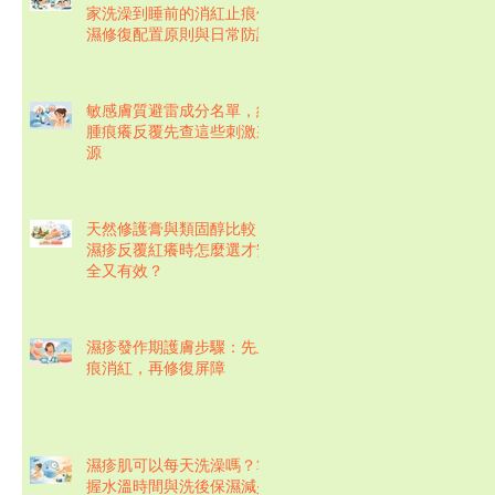
家洗澡到睡前的消紅止痕保
濕修復配置原則與日常防護
敏感膚質避雷成分名單，紅
腫痕癢反覆先查這些刺激來
源
天然修護膏與類固醇比較：
濕疹反覆紅癢時怎麼選才安
全又有效？
濕疹發作期護膚步驟：先止
痕消紅，再修復屏障
濕疹肌可以每天洗澡嗎？掌
握水溫時間與洗後保濕減少