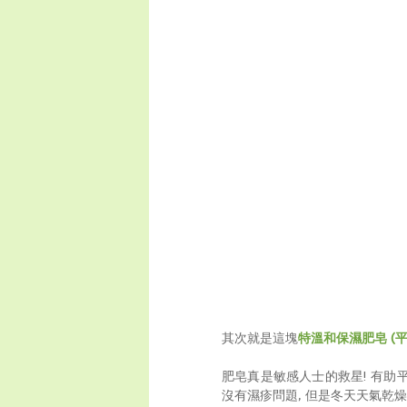
其次就是這塊
特溫和保濕肥皂 (平
肥皂真是敏感人士的救星! 有助
沒有濕疹問題, 但是冬天天氣乾燥