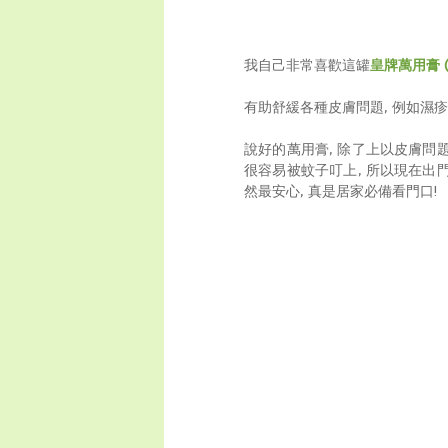
我自己非常喜歡這罐
皇牌萬用膏 
有助舒緩各種皮膚問題, 例如濕
說好的萬用膏, 除了上以皮膚問
很容易被蚊子叮上, 所以現在出
然最安心, 真是居家必備看門口!