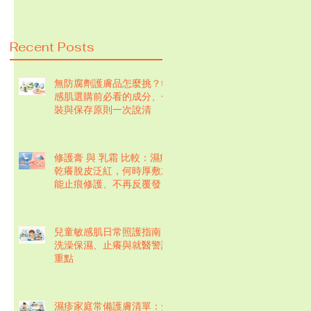
Recent Posts
無防腐劑護膚品怎麼挑？敏
感肌選購前必看的成分、包
裝與保存原則一次說清
修護膏 與 乳霜 比較：濕疹
乾癢脫皮泛紅，何時厚敷才
能止痕修護、不再反覆發
作？
兒童敏感肌日常照護指南：
洗澡保濕、止癢與就醫警訊
重點
濕疹家庭常備護膚清單：全