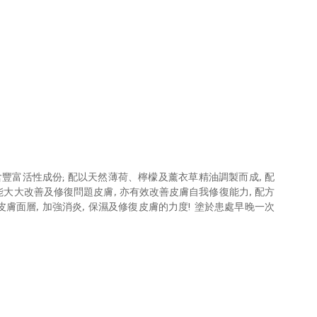
含豐富活性成份; 配以天然薄荷、檸檬及薰衣草精油調製而成, 配
能大大改善及修復問題皮膚, 亦有效改善皮膚自我修復能力, 配方
膚面層, 加強消炎, 保濕及修復皮膚的力度! 塗於患處早晚一次