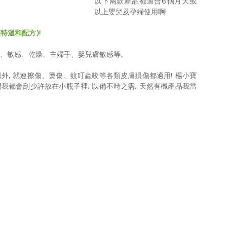
以下兩款產品都適合6個月大或
以上嬰兒及孕婦使用啊!
(特溫和配方)!
疹、敏感、乾燥、主婦手、嬰兒膚敏感等。
題外, 就連擦傷、燙傷、蚊叮蟲咬等各類皮膚損傷都適用! 楊小寶
門我都會刮少許放在小瓶子裡, 以備不時之需, 天然有機產品我當