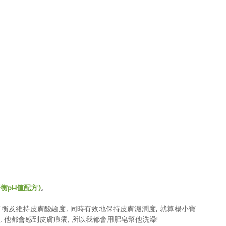
衡pH值配方)
。 
平衡及維持皮膚酸鹼度, 同時有效地保持皮膚濕潤度, 就算楊小寶
, 他都會感到皮膚痕癢, 所以我都會用肥皂幫他洗澡! 