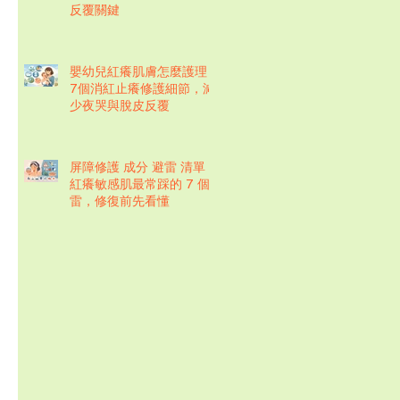
反覆關鍵
嬰幼兒紅癢肌膚怎麼護理？
7個消紅止癢修護細節，減
少夜哭與脫皮反覆
屏障修護 成分 避雷 清單：
紅癢敏感肌最常踩的 7 個
雷，修復前先看懂