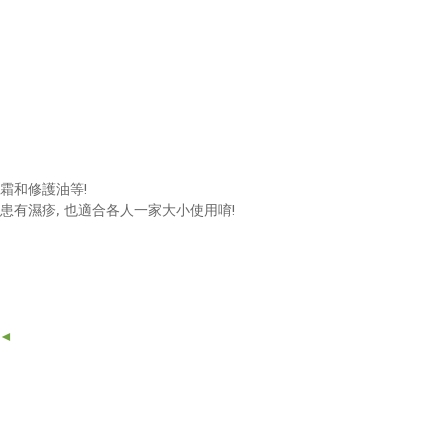
霜和修護油等!
患有濕疹, 也適合各人一家大小使用唷!
頁◄