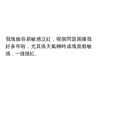
​我塊臉容易敏感泛紅，呢個問題困擾我
好多年啦，尤其係天氣轉時成塊面都敏
感，一撻撻紅。