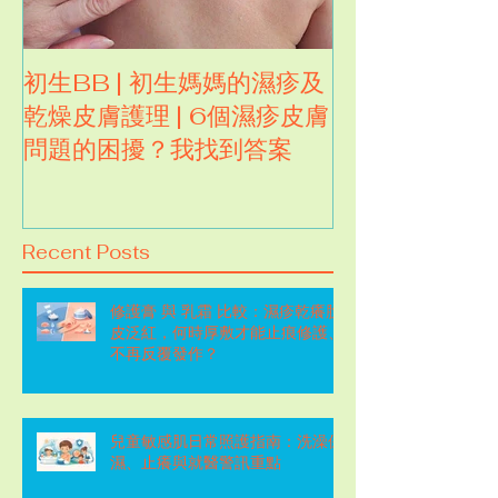
初生BB | 初生媽媽的濕疹及
試用濕疹人大推
乾燥皮膚護理 | 6個濕疹皮膚
卡倫皇牌全效
問題的困擾？我找到答案
Recent Posts
修護膏 與 乳霜 比較：濕疹乾癢脫
皮泛紅，何時厚敷才能止痕修護、
不再反覆發作？
兒童敏感肌日常照護指南：洗澡保
濕、止癢與就醫警訊重點