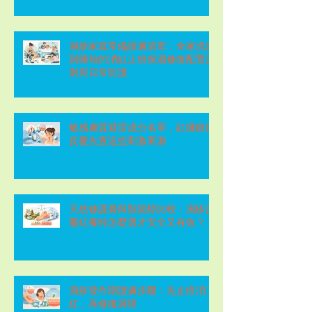
濕疹家庭常備護膚清單：全家洗澡
到睡前的消紅止痕保濕修復配置原
則與日常防護
敏感膚質避雷成分名單，紅腫痕癢
反覆先查這些刺激來源
天然修護膏與類固醇比較：濕疹反
覆紅癢時怎麼選才安全又有效？
濕疹發作期護膚步驟：先止痕消
紅，再修復屏障