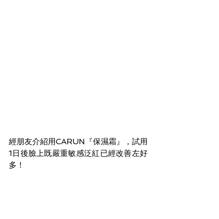
經朋友介紹用CARUN『保濕霜』，試用
1日後臉上既嚴重敏感泛紅已經改善左好
多！