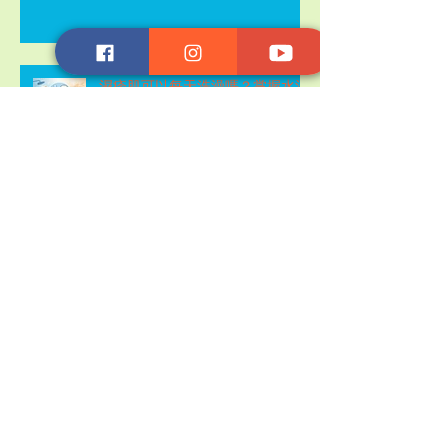
濕疹肌可以每天洗澡嗎？掌握水溫
時間與洗後保濕減少反覆關鍵
嬰幼兒紅癢肌膚怎麼護理？7個消
紅止癢修護細節，減少夜哭與脫皮
反覆
屏障修護 成分 避雷 清單：紅癢敏
感肌最常踩的 7 個雷，修復前先看
懂
受損皮膚屏障重建完整指南，從反