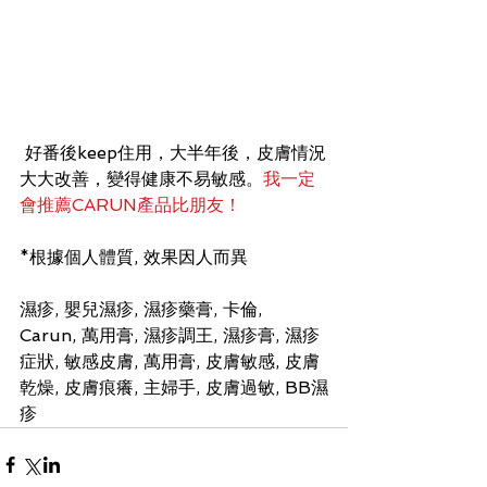
 好番後keep住用，大半年後，皮膚情況
大大改善，變得健康不易敏感。
我一定
會推薦CARUN產品比朋友！ 
*根據個人體質, 效果因人而異
濕疹, 嬰兒濕疹, 濕疹藥膏, 卡倫, 
Carun, 萬用膏, 濕疹調王, 濕疹膏, 濕疹
症狀, 敏感皮膚, 萬用膏, 皮膚敏感, 皮膚
乾燥, 皮膚痕癢, 主婦手, 皮膚過敏, BB濕
疹